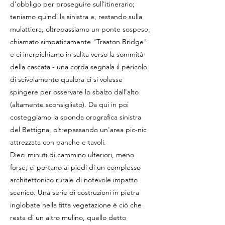
d'obbligo per proseguire sull'itinerario;
teniamo quindi la sinistra e, restando sulla
mulattiera, oltrepassiamo un ponte sospeso,
chiamato simpaticamente "Traaton Bridge"
e ci inerpichiamo in salita verso la sommità
della cascata - una corda segnala il pericolo
di scivolamento qualora ci si volesse
spingere per osservare lo sbalzo dall'alto
(altamente sconsigliato). Da qui in poi
costeggiamo la sponda orografica sinistra
del Bettigna, oltrepassando un'area pic-nic
attrezzata con panche e tavoli.
Dieci minuti di cammino ulteriori, meno
forse, ci portano ai piedi di un complesso
architettonico rurale di notevole impatto
scenico. Una serie di costruzioni in pietra
inglobate nella fitta vegetazione è ciò che
resta di un altro mulino, quello detto