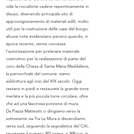
vide la roccaforte cadere repentinamente in
disuso, divenendo principale sito di
approvvigionamento di materiali edili, molto
utili per la costruzione delle case del borgo;
alcune note evidenziano persino quando, in
epoca recente, venne concessa
l'autorizzazione per prelevare materiale
costruttivo per la realizzazione di parte del
coro della Chiesa di Santa Maria Maddalena,
la parrocchiale del comune: siamo
addirittura agli inizi del XIX secolo. Oggi
restano in piedi e restaurate la grande torre
merlata e la più piccola torre circolare, oltre
che ad una fascinosa porzione di mura.
Da Piazza Matteotti ci dirigiamo verso la
sottostante via Tra Le Mura e discendiamo
verso sud, seguendo la segnaletica del CAI,
riportante il numero 302 prima, e 309 poi, in