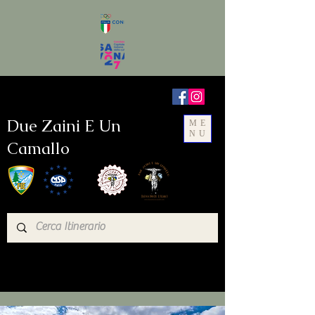
Due Zaini E Un
ME
NU
Camallo