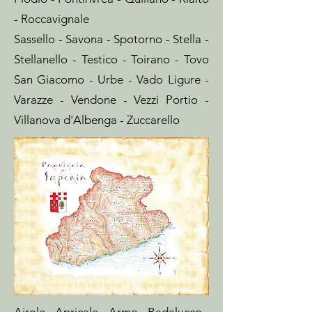
- Roccavignale
Sassello - Savona -
Spotorno - Stella -
Stellanello - Testico - Toirano - Tovo
San Giacomo - Urbe - Vado Ligure -
Varazze - Vendone - Vezzi Portio -
Villanova d'Albenga - Zuccarello