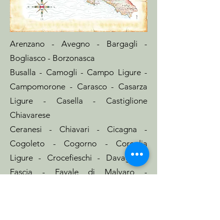
Arenzano - Avegno - Bargagli -
Bogliasco - Borzonasca
Busalla - Camogli - Campo Ligure -
Campomorone - Carasco - Casarza
Ligure - Casella - Castiglione
Chiavarese
Ceranesi - Chiavari - Cicagna -
Cogoleto - Cogorno - Coreglia
Ligure - Crocefieschi - Davagna -
Fascia - Favale di Malvaro -
Fontanigorda - Genova - Gorreto -
Isola del Cantone - Lavagna - Leivi -
Lorsica - Lumarzo - Masone