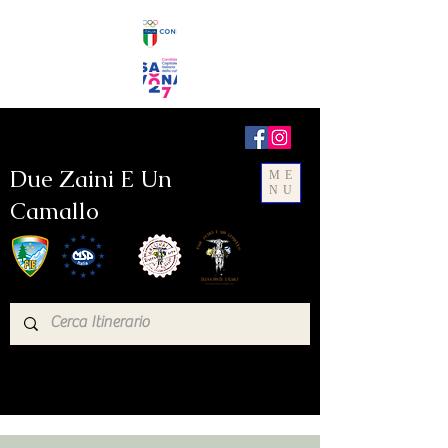
Due Zaini E Un
ME
NU
Camallo