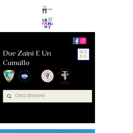
Due Zaini E Un
ME
NU
Camallo