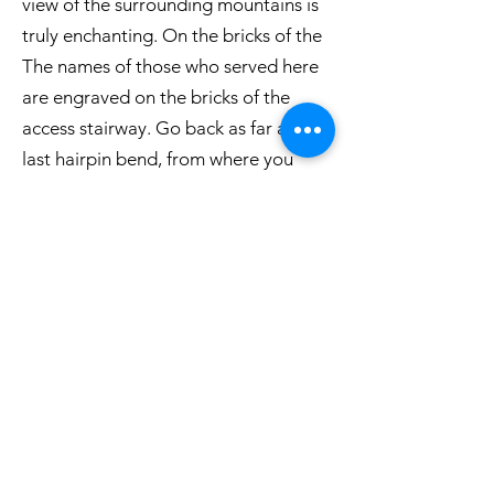
view of the surrounding mountains is
truly enchanting. On the bricks of the
The names of those who served here
are engraved on the bricks of the
access stairway. Go back as far as the
last hairpin bend, from where you
take an unmarked path to the right.
The path runs along the walls of the
infantry post, then descends briefly to
a saddle on the summit ridge of the
rock. From here, continue westwards
along the panoramic rocky ridge,
along the track that keeps a good
distance from the overhangs.
distance from the overhangs on the
north side. As you go on, the ridge