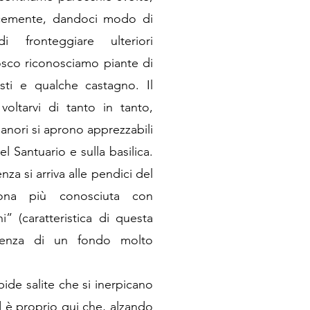
locemente, dandoci modo di
 fronteggiare ulteriori
sco riconosciamo piante di
usti e qualche castagno. Il
voltarvi di tanto in tanto,
ianori si aprono apprezzabili
el Santuario e sulla basilica.
nza si arriva alle pendici del
ona più conosciuta con
i” (caratteristica di questa
senza di un fondo molto
ipide salite che si inerpicano
 è proprio qui che, alzando