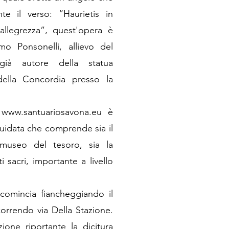
te il verso: “Haurietis in
allegrezza”, quest'opera è
omo Ponsonelli, allievo del
già autore della statua
della Concordia presso la
o
www.santuariosavona.eu
è
 guidata che comprende sia il
 museo del tesoro, sia la
i sacri, importante a livello
ncomincia fiancheggiando il
rcorrendo via Della Stazione.
one riportante la dicitura