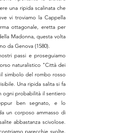
rere una ripida scalinata che
ove vi troviamo la Cappella
orma ottagonale, eretta per
 della Madonna, questa volta
ino da Genova (1580).
nostri passi e proseguiamo
corso naturalistico "Città dei
l simbolo del rombo rosso
bile. Una ripida salita si fa
 ogni probabilità il sentiero
eppur ben segnato, e lo
 da un corposo ammasso di
salite abbastanza scivolose.
incontriamo parecchie svolte,